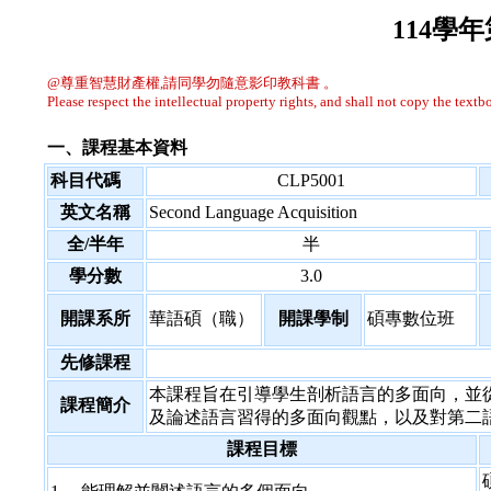
114學
@尊重智慧財產權,請同學勿隨意影印教科書 。
Please respect the intellectual property rights, and shall not copy the textbo
一、課程基本資料
科目代碼
CLP5001
英文名稱
Second Language Acquisition
全/半年
半
學分數
3.0
開課系所
華語碩（職）
開課學制
碩專數位班
先修課程
本課程旨在引導學生剖析語言的多面向，並
課程簡介
及論述語言習得的多面向觀點，以及對第二
課程目標