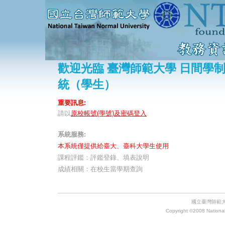
歡迎光臨 臺灣師範大學 日間學
統（學生）
重要訊息:
請以
原校帳號(學號)及密碼登入
系統服務:
本系統僅提供給臺大、臺科大學生使用
課程評鑑：評鑑登錄、填表說明
成績相關：在校生當學期查詢
國立臺灣師範大
Copyright ©2008 National 